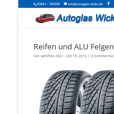
03841 – 783358
info@autoglas-wicke.de
Reifen und ALU Felgen
von
webfoto-360
|
Okt 19, 2016
|
0 Kommentar